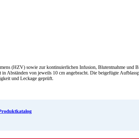
umens (HZV) sowie zur kontinuierlichen Infusion, Blutentnahme un
 in Abständen von jeweils 10 cm angebracht. Die beigefügte Aufblasspr
igkeit und Leckage geprüft.
roduktkatalog