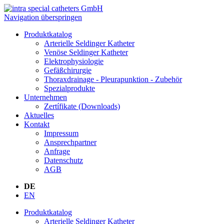
Navigation überspringen
Produktkatalog
Arterielle Seldinger Katheter
Venöse Seldinger Katheter
Elektrophysiologie
Gefäßchirurgie
Thoraxdrainage - Pleurapunktion - Zubehör
Spezialprodukte
Unternehmen
Zertífikate (Downloads)
Aktuelles
Kontakt
Impressum
Ansprechpartner
Anfrage
Datenschutz
AGB
DE
EN
Produktkatalog
Arterielle Seldinger Katheter