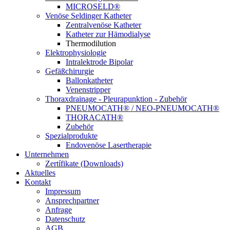
MICROSELD®
Venöse Seldinger Katheter
Zentralvenöse Katheter
Katheter zur Hämodialyse
Thermodilution
Elektrophysiologie
Intralektrode Bipolar
Gefäßchirurgie
Ballonkatheter
Venenstripper
Thoraxdrainage - Pleurapunktion - Zubehör
PNEUMOCATH® / NEO-PNEUMOCATH®
THORACATH®
Zubehör
Spezialprodukte
Endovenöse Lasertherapie
Unternehmen
Zertífikate (Downloads)
Aktuelles
Kontakt
Impressum
Ansprechpartner
Anfrage
Datenschutz
AGB